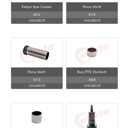
Kaliper Ayar Civatası
Perno 30x78
6012
6114
2940,88EUR
2940,88EUR
Perno 30x91
Burç PTFE 30x34x20
6113
3020
2940,88EUR
2940,88EUR