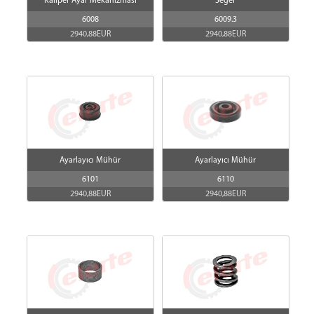
Kaliper Ayar Mekanizması
Seger
6008
6009.3
2940,88EUR
2940,88EUR
Ayarlayıcı Mühür
Ayarlayıcı Mühür
6101
6110
2940,88EUR
2940,88EUR