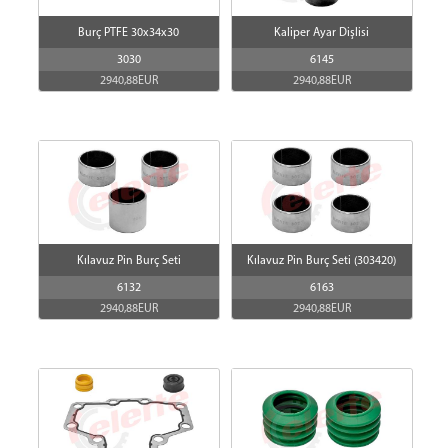
Burç PTFE 30x34x30
Kaliper Ayar Dişlisi
3030
6145
2940,88EUR
2940,88EUR
Kılavuz Pin Burç Seti
Kılavuz Pin Burç Seti (303420)
6132
6163
2940,88EUR
2940,88EUR