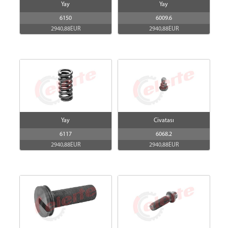
Yay
Yay
6150
6009.6
2940,88EUR
2940,88EUR
Yay
Civatası
6117
6068.2
2940,88EUR
2940,88EUR