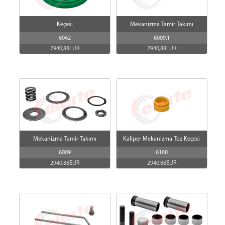
Keçesi
Mekanizma Tamir Takımı
6042
6009.1
2940,88EUR
2940,88EUR
Mekanizma Tamir Takımı
Kaliper Mekanizma Toz Keçesi
6009
6100
2940,88EUR
2940,88EUR