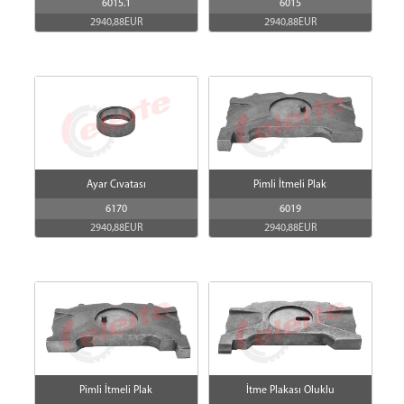
6015.1
6015
2940,88EUR
2940,88EUR
Ayar Cıvatası
Pimli İtmeli Plak
6170
6019
2940,88EUR
2940,88EUR
Pimli İtmeli Plak
İtme Plakası Oluklu