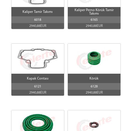
Kaliper Perno Körük Tamir
Kaliper Tamir Takımı
Takımı
6018
6165
2940,88EUR
2940,88EUR
Kapak Contası
Körük
6121
6128
2940,88EUR
2940,88EUR