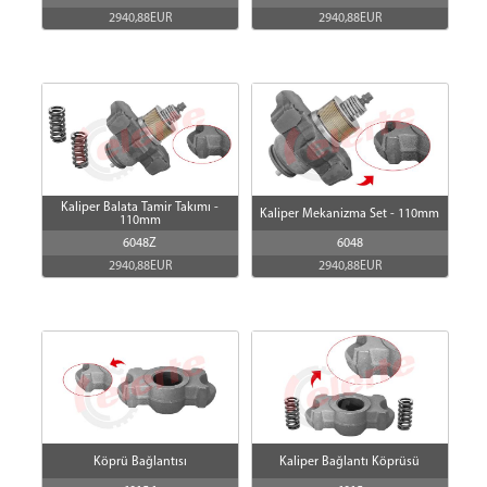
2940,88EUR
2940,88EUR
Kaliper Balata Tamir Takımı -
Kaliper Mekanizma Set - 110mm
110mm
6048Z
6048
2940,88EUR
2940,88EUR
Köprü Bağlantısı
Kaliper Bağlantı Köprüsü