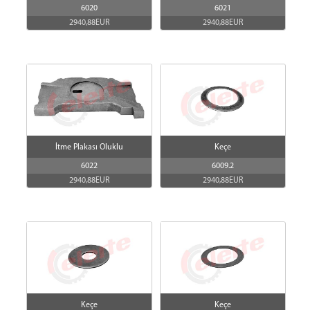
6020
6021
2940,88EUR
2940,88EUR
İtme Plakası Oluklu
Keçe
6022
6009.2
2940,88EUR
2940,88EUR
Keçe
Keçe