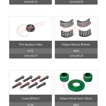
2940,88EUR
2940,88EUR
Valfler
Czujniki
NOX
AdBlue
Yivli Ayarlayıcı Yaka
Kaliper Masura Rulman
6172
6023
2940,88EUR
2940,88EUR
Cıvata (M10x1)
Kaliper Körük Tamir Takımı
6136
6005