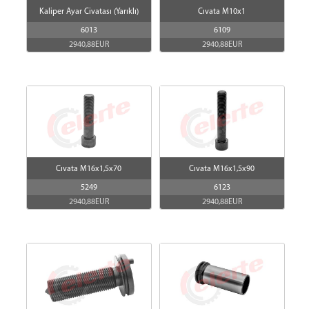
Kaliper Ayar Civatası (Yarıklı)
Cıvata M10x1
6013
6109
2940,88EUR
2940,88EUR
Cıvata M16x1,5x70
Cıvata M16x1,5x90
5249
6123
2940,88EUR
2940,88EUR