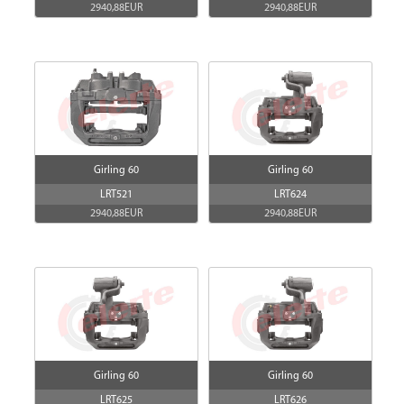
2940,88EUR
2940,88EUR
Valfler
Czujniki
NOX
AdBlue
Girling 60
Girling 60
LRT521
LRT624
2940,88EUR
2940,88EUR
Girling 60
Girling 60
LRT625
LRT626