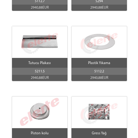
5112.7
5294
2940,88EUR
2940,88EUR
Tutucu Plakası
Plastik Yıkama
5211.5
5112.2
2940,88EUR
2940,88EUR
Piston kolu
Gress Yağ