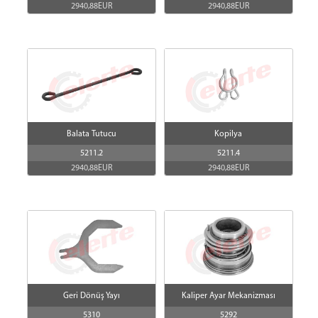
2940,88EUR
2940,88EUR
Valfler
Czujniki
NOX
AdBlue
Balata Tutucu
Kopilya
5211.2
5211.4
2940,88EUR
2940,88EUR
Geri Dönüş Yayı
Kaliper Ayar Mekanizması
5310
5292