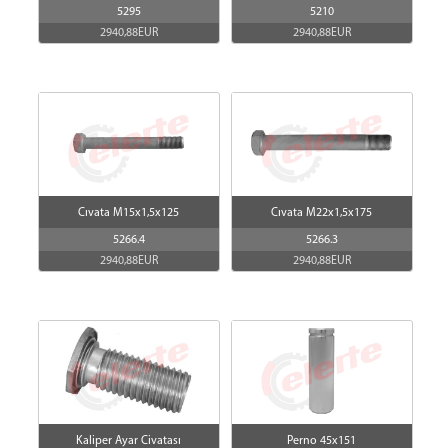
5295
5210
2940,88EUR
2940,88EUR
Cıvata M15x1,5x125
Cıvata M22x1,5x175
5266.4
5266.3
2940,88EUR
2940,88EUR
Kaliper Ayar Civatası
Perno 45x151