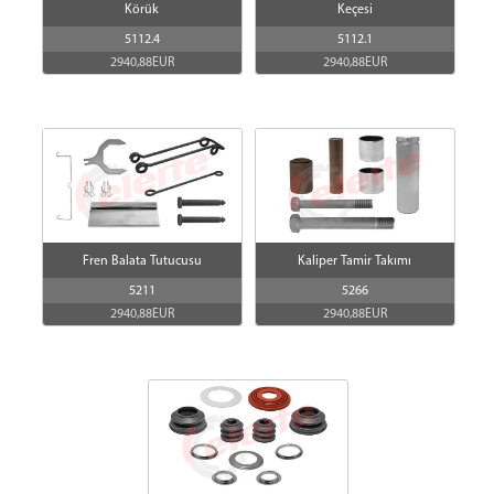
Körük
Keçesi
5112.4
5112.1
2940,88EUR
2940,88EUR
Fren Balata Tutucusu
Kaliper Tamir Takımı
5211
5266
2940,88EUR
2940,88EUR