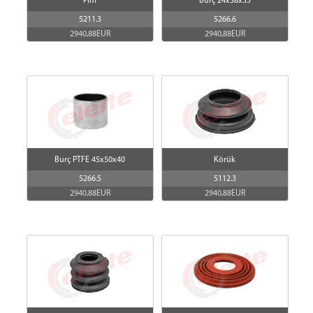
Pim
Burç 24x38x55
5211.3
5266.6
2940,88EUR
2940,88EUR
Burç PTFE 45x50x40
Körük
5266.5
5112.3
2940,88EUR
2940,88EUR